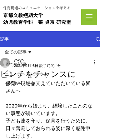
保育現場のコミュニケーションを考える
京都文教短期大学
幼児教育学科 張 貞京 研究室
記事
全ての記事
yokyo
全ての記事
2021年2月16日
読了時間: 1分
ピンチをチャンスに
ニュース・トピックス
保育の現場を支えていただいている皆
セミナー・研修
さんへ
2020年から始まり、経験したことのな
い事態が続いています。
子ども達を守り、保育を行うために、
日々奮闘しておられる姿に深く感謝申
し上げます。